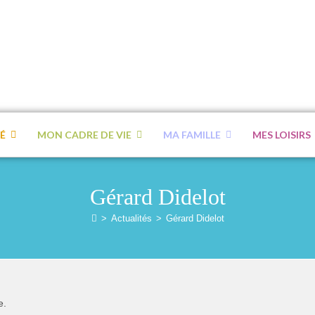
É
MON CADRE DE VIE
MA FAMILLE
MES LOISIRS
Gérard Didelot
>
Actualités
>
Gérard Didelot
e.