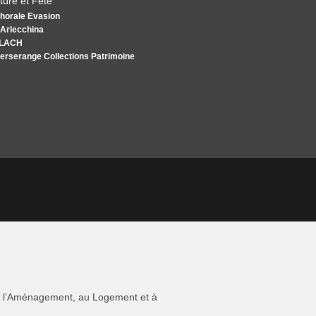
ture et Fête
horale Evasion
’Arlecchina
LACH
erserange Collections Patrimoine
 à l’Aménagement, au Logement et à