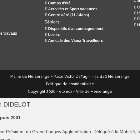
Cul
Camps d’été
C
Activités et Sport vacances
L
Centre aéré (11-14ans)
F
Séniors
H
Dispositifs d’accompagnement
de travaux
Loisirs
Amicale des Vieux Travailleurs
Mairie de Herserange ~ Place Victor Zaffagni - 54 440 Herserange
Politique de confidentialité
Copyright 2026 - elomcx - Ville de Herserange
d DIDELOT
epuis 2001
ice-Président du Grand Longwy Agglomération: Délégué à la Mobilité,
anisme