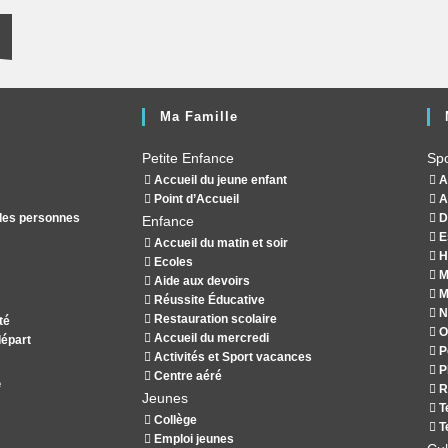
Ma Famille
Petite Enfance
Spo
Accueil du jeune enfant
A
Point d’Accueil
A
 des personnes
D
Enfance
E
Accueil du matin et soir
H
Ecoles
M
Aide aux devoirs
Mu
Réussite Éducative
N
Restauration scolaire
té
Of
Accueil du mercredi
épart
P
Activités et Sport vacances
P
Centre aéré
e
R
Jeunes
Te
Collège
T
Emploi jeunes