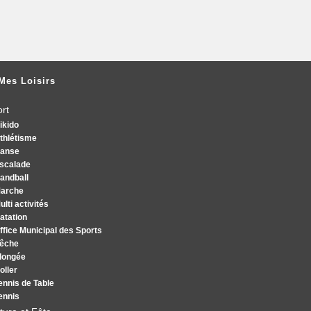
Mes Loisirs
rt
ikido
thlétisme
anse
scalade
andball
arche
lti activités
atation
fice Municipal des Sports
êche
longée
oller
nnis de Table
ennis