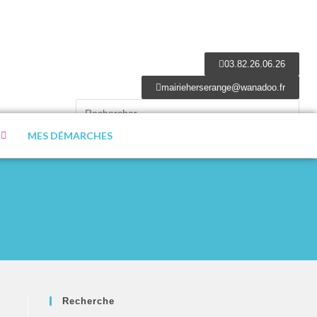
03.82.26.06.26
mairieherserange@wanadoo.fr
MES DÉMARCHES
Recherche