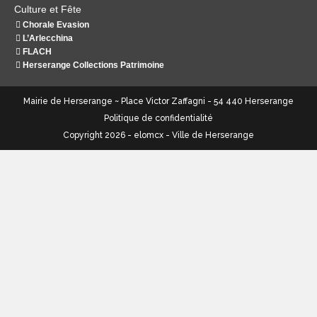
Culture et Fête
Chorale Evasion
L’Arlecchina
FLACH
Herserange Collections Patrimoine
Mairie de Herserange ~ Place Victor Zaffagni - 54 440 Herserange
Politique de confidentialité
Copyright 2026 - elomcx - Ville de Herserange