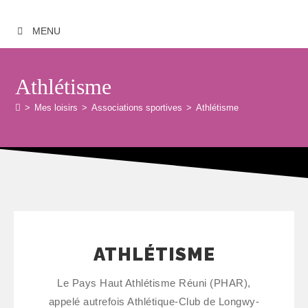
MENU
Athlétisme
>
Mes loisirs
>
Associations sportives
>
Athlétisme
ATHLÉTISME
Le Pays Haut Athlétisme Réuni (PHAR),
appelé autrefois Athlétique-Club de Longwy-