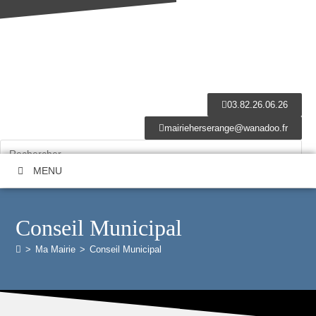
03.82.26.06.26
mairieherserange@wanadoo.fr
MENU
Conseil Municipal
>
Ma Mairie
>
Conseil Municipal