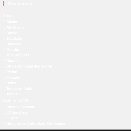
Mes Loisirs
Sport
Aikido
Athlétisme
Danse
Escalade
Handball
Marche
Multi activités
Natation
Office Municipal des Sports
Pêche
Plongée
Roller
Tennis de Table
Tennis
Culture et Fête
Chorale Evasion
L’Arlecchina
FLACH
Herserange Collections Patrimoine