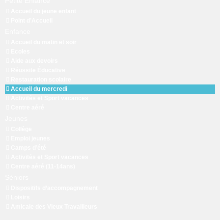
Petite Enfance
Accueil du jeune enfant
Point d’Accueil
Enfance
Accueil du matin et soir
Ecoles
Aide aux devoirs
Réussite Éducative
Restauration scolaire
Accueil du mercredi
Activités et Sport vacances
Centre aéré
Jeunes
Collège
Emploi jeunes
Camps d’été
Activités et Sport vacances
Centre aéré (11-14ans)
Séniors
Dispositifs d’accompagnement
Loisirs
Amicale des Vieux Travailleurs