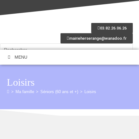
03.82.26.06.26
mairieherserange@wanadoo.fr
MENU
Loisirs
>
Ma famille
>
Séniors (60 ans et +)
>
Loisirs