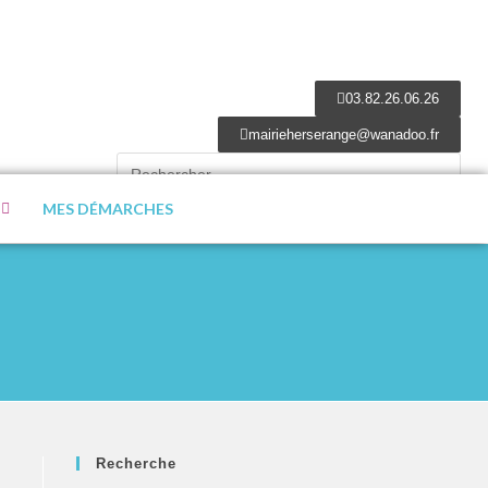
03.82.26.06.26
mairieherserange@wanadoo.fr
MES DÉMARCHES
Recherche