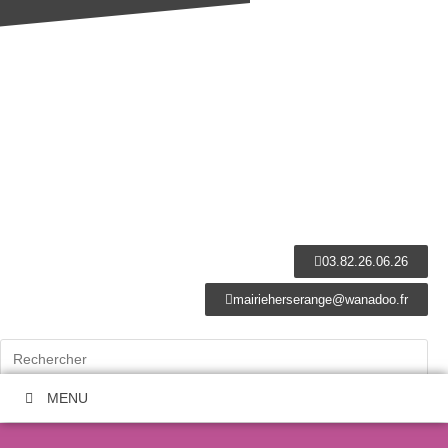
03.82.26.06.26
mairieherserange@wanadoo.fr
MENU