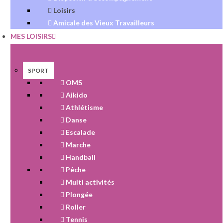
Loisirs
Amicale des Vieux Travailleurs
MES LOISIRS
SPORT
OMS
Aikido
Athlétisme
Danse
Escalade
Marche
Handball
Pêche
Multi activités
Plongée
Roller
Tennis