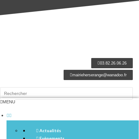
03.82.26.06.26
mairieherserange@wanadoo.fr
MENU
Actualités
Evènements