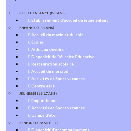
PETITE ENFANCE (0-3 ANS)
Etablissement d’accueil du jeune enfant
ENFANCE (3-11 ANS)
Accueil du matin et du soir
Écoles
Aide aux devoirs
Dispositif de Réussite Éducative
Restauration scolaire
Accueil du mercredi
Activités et Sport vacances
Centre aéré
JEUNESSE (11-17 ANS)
Emploi Jeunes
Activités et Sport vacances
Camps d’été
SENIORS (60 ANS ET +)
Dispositif d’accompagnement