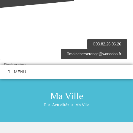
03.82.26.06.26
mairieherserange@wanadoo.fr
MENU
Ma Ville
>
Actualités
>
Ma Ville