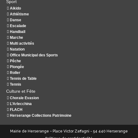
Sport
Aikido
Athlétisme
Danse
Escalade
Handball
Marche
Multi activités
Natation
Office Municipal des Sports
Pêche
Plongée
Roller
Tennis de Table
Tennis
Culture et Fête
Chorale Evasion
L’Arlecchina
FLACH
Herserange Collections Patrimoine
Mairie de Herserange ~ Place Victor Zaffagni - 54 440 Herserange